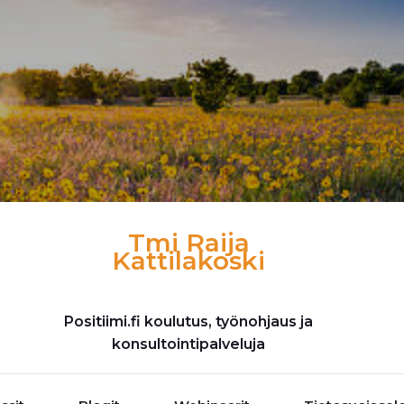
Tmi Raija
Kattilakoski
Positiimi.fi koulutus, työnohjaus ja
konsultointipalveluja