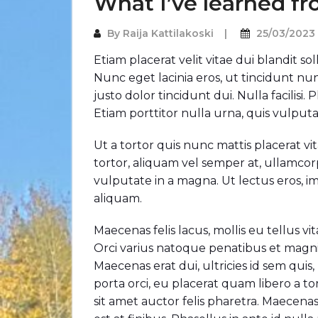
What I’ve learned fr
By
Raija Kattilakoski
25/03/2023
Etiam placerat velit vitae dui blandit s
Nunc eget lacinia eros, ut tincidunt n
justo dolor tincidunt dui. Nulla facilisi
Etiam porttitor nulla urna, quis vulputat
Ut a tortor quis nunc mattis placerat vi
tortor, aliquam vel semper at, ullamcor
vulputate in a magna. Ut lectus eros, 
aliquam.
Maecenas felis lacus, mollis eu tellus vi
Orci varius natoque penatibus et magni
Maecenas erat dui, ultricies id sem qu
porta orci, eu placerat quam libero a tor
sit amet auctor felis pharetra. Maecenas 