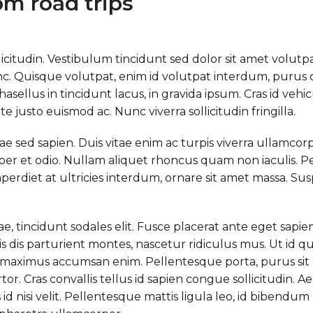
om road trips
ollicitudin. Vestibulum tincidunt sed dolor sit amet volutp
unc. Quisque volutpat, enim id volutpat interdum, purus
. Phasellus in tincidunt lacus, in gravida ipsum. Cras id ve
e justo euismod ac. Nunc viverra sollicitudin fringilla.
tae sed sapien. Duis vitae enim ac turpis viverra ullamcor
per et odio. Nullam aliquet rhoncus quam non iaculis. Pel
imperdiet at ultricies interdum, ornare sit amet massa.
tae, tincidunt sodales elit. Fusce placerat ante eget sapie
s dis parturient montes, nascetur ridiculus mus. Ut id 
is, maximus accumsan enim. Pellentesque porta, purus si
tor. Cras convallis tellus id sapien congue sollicitudin. 
id nisi velit. Pellentesque mattis ligula leo, id bibendum