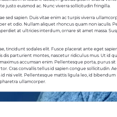
e justo euismod ac. Nunc viverra sollicitudin fringilla.
tae sed sapien. Duis vitae enim ac turpis viverra ullamcor
per et odio. Nullam aliquet rhoncus quam non iaculis. Pel
imperdiet at ultricies interdum, ornare sit amet massa.
tae, tincidunt sodales elit. Fusce placerat ante eget sapie
s dis parturient montes, nascetur ridiculus mus. Ut id 
is, maximus accumsan enim. Pellentesque porta, purus si
tor. Cras convallis tellus id sapien congue sollicitudin. 
id nisi velit. Pellentesque mattis ligula leo, id bibendum
a pharetra ullamcorper.