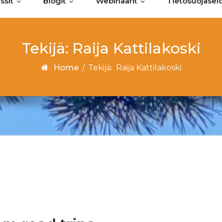
ssit
Blogit
Webinaarit
Tietosuojasel
Tekijä:
Raija Kattilakoski
Home
/
Tekijä:
Raija Kattilakoski