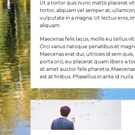
Ut a tortor quis nunc mattis placerat vi
tortor, aliquam vel semper at, ullamcor
vulputate in a magna. Ut lectus eros, 
aliquam.
Maecenas felis lacus, mollis eu tellus vi
Orci varius natoque penatibus et magni
Maecenas erat dui, ultricies id sem qu
porta orci, eu placerat quam libero a tor
sit amet auctor felis pharetra. Maecenas 
est at finibus. Phasellus in ante id null