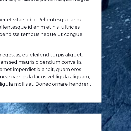
per et vitae odio. Pellentesque arcu
lentesque id enim et nisl ultricies
 Suspendisse tempus neque ut congue
n egestas, eu eleifend turpis aliquet.
quam sed mauris bibendum convallis.
t amet imperdiet blandit, quam eros
Aenean vehicula lacus vel ligula aliquam,
 ligula mollis at. Donec ornare hendrerit