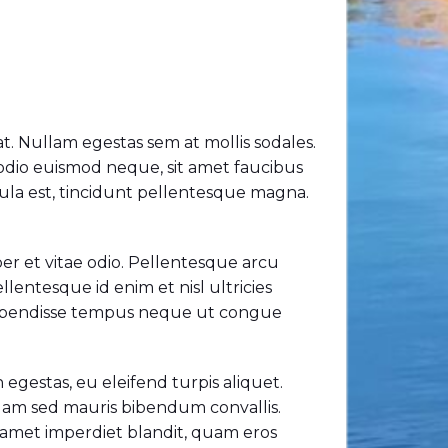
at. Nullam egestas sem at mollis sodales.
 odio euismod neque, sit amet faucibus
hicula est, tincidunt pellentesque magna.
per et vitae odio. Pellentesque arcu
lentesque id enim et nisl ultricies
 Suspendisse tempus neque ut congue
n egestas, eu eleifend turpis aliquet.
quam sed mauris bibendum convallis.
t amet imperdiet blandit, quam eros