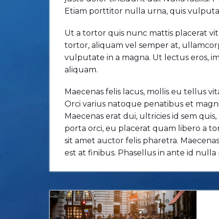
Etiam porttitor nulla urna, quis vulputat
Ut a tortor quis nunc mattis placerat vi
tortor, aliquam vel semper at, ullamcor
vulputate in a magna. Ut lectus eros, 
aliquam.
Maecenas felis lacus, mollis eu tellus vi
Orci varius natoque penatibus et magni
Maecenas erat dui, ultricies id sem qu
porta orci, eu placerat quam libero a tor
sit amet auctor felis pharetra. Maecenas 
est at finibus. Phasellus in ante id null