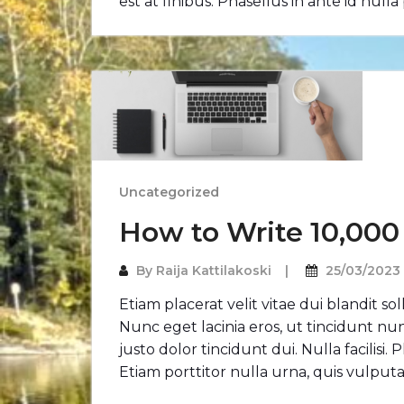
est at finibus. Phasellus in ante id null
Uncategorized
How to Write 10,00
By
Raija Kattilakoski
25/03/2023
Etiam placerat velit vitae dui blandit s
Nunc eget lacinia eros, ut tincidunt n
justo dolor tincidunt dui. Nulla facilisi
Etiam porttitor nulla urna, quis vulputat