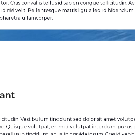
tor. Cras convallis tellus id sapien congue sollicitudin. 
id nisi velit. Pellentesque mattis ligula leo, id bibendum
a pharetra ullamcorper.
ant
ollicitudin. Vestibulum tincidunt sed dolor sit amet volutp
unc. Quisque volutpat, enim id volutpat interdum, purus
. Phasellus in tincidunt lacus, in gravida ipsum. Cras id ve