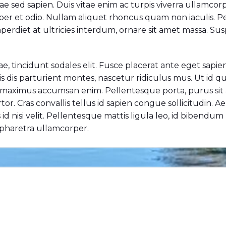
tae sed sapien. Duis vitae enim ac turpis viverra ullamcor
per et odio. Nullam aliquet rhoncus quam non iaculis. Pel
imperdiet at ultricies interdum, ornare sit amet massa.
tae, tincidunt sodales elit. Fusce placerat ante eget sapie
s dis parturient montes, nascetur ridiculus mus. Ut id 
is, maximus accumsan enim. Pellentesque porta, purus si
tor. Cras convallis tellus id sapien congue sollicitudin. 
id nisi velit. Pellentesque mattis ligula leo, id bibendum
a pharetra ullamcorper.