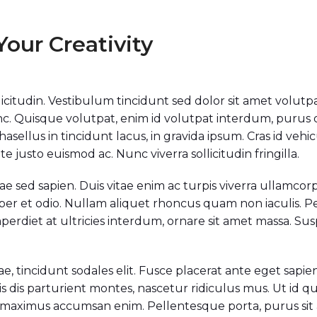
our Creativity
ollicitudin. Vestibulum tincidunt sed dolor sit amet volutp
unc. Quisque volutpat, enim id volutpat interdum, purus
. Phasellus in tincidunt lacus, in gravida ipsum. Cras id ve
e justo euismod ac. Nunc viverra sollicitudin fringilla.
tae sed sapien. Duis vitae enim ac turpis viverra ullamcor
per et odio. Nullam aliquet rhoncus quam non iaculis. Pel
imperdiet at ultricies interdum, ornare sit amet massa.
tae, tincidunt sodales elit. Fusce placerat ante eget sapie
s dis parturient montes, nascetur ridiculus mus. Ut id 
is, maximus accumsan enim. Pellentesque porta, purus si