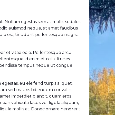
at. Nullam egestas sem at mollis sodales.
 odio euismod neque, sit amet faucibus
hicula est, tincidunt pellentesque magna.
per et vitae odio. Pellentesque arcu
lentesque id enim et nisl ultricies
 Suspendisse tempus neque ut congue
n egestas, eu eleifend turpis aliquet.
quam sed mauris bibendum convallis.
t amet imperdiet blandit, quam eros
Aenean vehicula lacus vel ligula aliquam,
 ligula mollis at. Donec ornare hendrerit