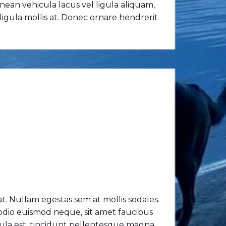
Aenean vehicula lacus vel ligula aliquam,
 ligula mollis at. Donec ornare hendrerit
at. Nullam egestas sem at mollis sodales.
 odio euismod neque, sit amet faucibus
hicula est, tincidunt pellentesque magna.