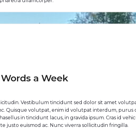
a pharetra ullamcorper.
0 Words a Week
ollicitudin. Vestibulum tincidunt sed dolor sit amet volutp
unc. Quisque volutpat, enim id volutpat interdum, purus
. Phasellus in tincidunt lacus, in gravida ipsum. Cras id ve
e justo euismod ac. Nunc viverra sollicitudin fringilla.