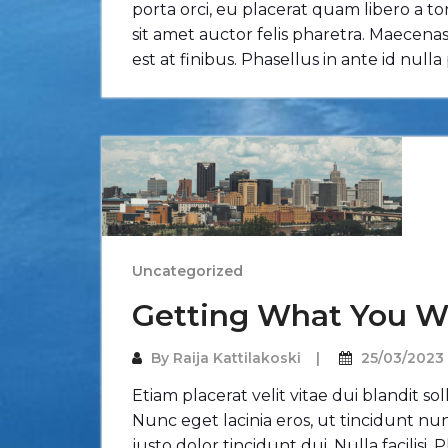
porta orci, eu placerat quam libero a tor
sit amet auctor felis pharetra. Maecenas 
est at finibus. Phasellus in ante id null
Uncategorized
Getting What You W
By
Raija Kattilakoski
25/03/2023
Etiam placerat velit vitae dui blandit s
Nunc eget lacinia eros, ut tincidunt n
justo dolor tincidunt dui. Nulla facilisi