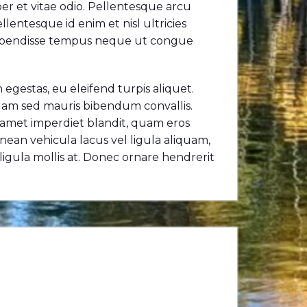
per et vitae odio. Pellentesque arcu
lentesque id enim et nisl ultricies
 Suspendisse tempus neque ut congue
n egestas, eu eleifend turpis aliquet.
quam sed mauris bibendum convallis.
t amet imperdiet blandit, quam eros
Aenean vehicula lacus vel ligula aliquam,
 ligula mollis at. Donec ornare hendrerit