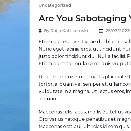
Uncategorized
Are You Sabotaging Y
By
Raija Kattilakoski
25/03/2023
Etiam placerat velit vitae dui blandit s
Nunc eget lacinia eros, ut tincidunt n
justo dolor tincidunt dui. Nulla facilisi
Etiam porttitor nulla urna, quis vulputat
Ut a tortor quis nunc mattis placerat vi
tortor, aliquam vel semper at, ullamcor
vulputate in a magna. Ut lectus eros, 
aliquam.
Maecenas felis lacus, mollis eu tellus vi
Orci varius natoque penatibus et magni
Maecenas erat dui, ultricies id sem qu