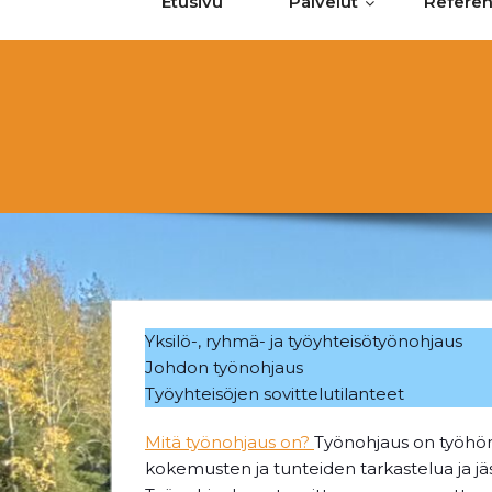
Etusivu
Palvelut
Referen
Yksilö-, ryhmä- ja työyhteisötyönohjaus
Johdon työnohjaus
Työyhteisöjen sovittelutilanteet
Mitä työnohjaus on?
Työnohjaus on työhön,
kokemusten ja tunteiden tarkastelua ja jä