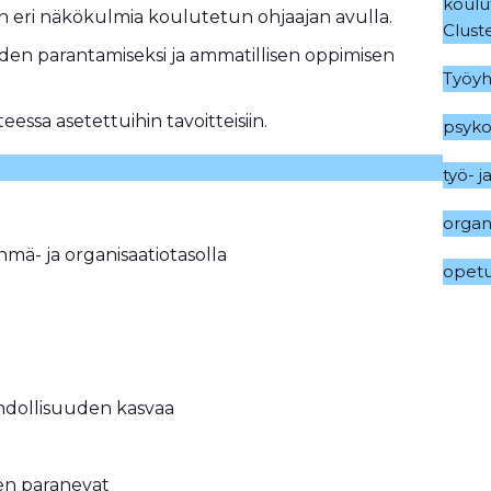
koulu
än eri näkökulmia koulutetun ohjaajan avulla.
Clust
uden parantamiseksi ja ammatillisen oppimisen
Työyh
eessa asetettuihin tavoitteisiin.
psyko
työ- 
organ
ryhmä- ja organisaatiotasolla
opetu
t
ahdollisuuden kasvaa
en paranevat