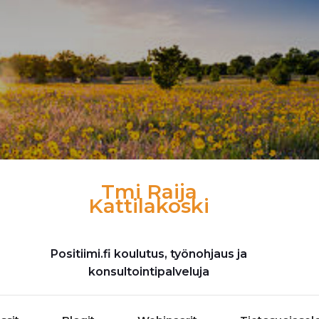
Tmi Raija
Kattilakoski
Positiimi.fi koulutus, työnohjaus ja
konsultointipalveluja