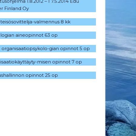
tusohjelma 1.8.20I2 – I 7.5.2014 Edu
er Finland Oy
teisösovittelija-valmennus 8 kk
logian aineopinnot 63 op
ja organisaatiopsykolo-gian opinnot 5 op
isaatiokäyttäyty-misen opinnot 7 op
shallinnon opinnot 25 op