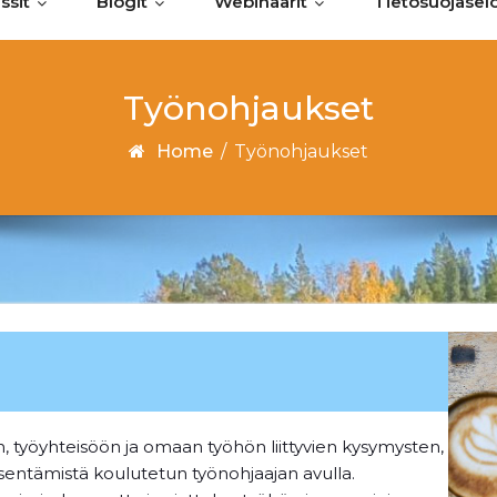
ssit
Blogit
Webinaarit
Tietosuojasel
Työnohjaukset
Home
/
Työnohjaukset
 työyhteisöön ja omaan työhön liittyvien kysymysten,
sentämistä koulutetun työnohjaajan avulla.