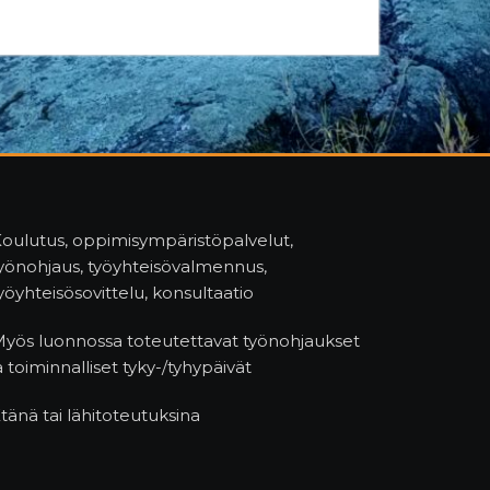
oulutus, oppimisympäristöpalvelut,
yönohjaus, työyhteisövalmennus,
yöyhteisösovittelu, konsultaatio
yös luonnossa toteutettavat työnohjaukset
a toiminnalliset tyky-/tyhypäivät
tänä tai lähitoteutuksina