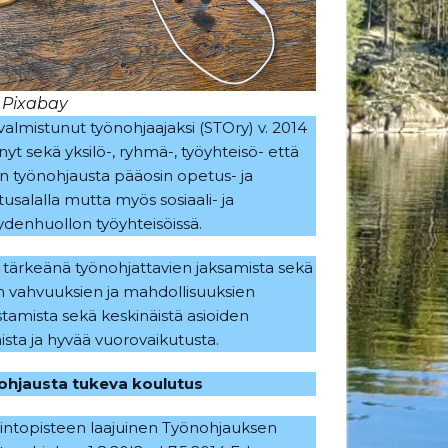
 Pixabay
valmistunut työnohjaajaksi (STOry) v. 2014
nyt sekä yksilö-, ryhmä-, työyhteisö- että
n työnohjausta pääosin opetus- ja
usalalla mutta myös sosiaali- ja
ydenhuollon työyhteisöissä.
 tärkeänä työnohjattavien jaksamista sekä
 vahvuuksien ja mahdollisuuksien
stamista sekä keskinäistä asioiden
ista ja hyvää vuorovaikutusta.
ohjausta tukeva koulutus
intopisteen laajuinen Työnohjauksen