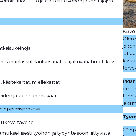
imia, luovuutta ja ajattelua työhön ja sen rajojen
Kuva
Olen 
ja teh
ratkaisukeinoja
johdo
kasvat
. sananlaskut, laulunsanat, sarjakuvahahmot, kuvat,
terve
Pidän
 käsitekartat, miellekartat
omien
peiden ja valinnan mukaan
tunni
jakam
n oppimisprosessi
Työn
 tukeva tavoite.
60 op
muksellisesti työhön ja työyhteisöön liittyvistä