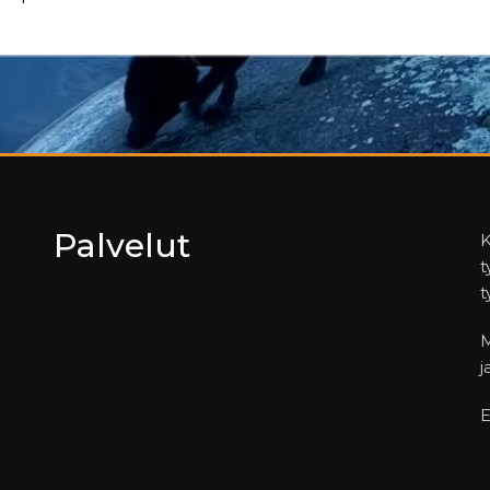
Palvelut
K
t
t
M
j
E