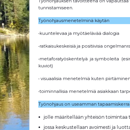
Työnohjauksen tavoitteena on vapauttaa vo
tunnistamiseen.
Työnohjausmenetelminä käytän
•kuuntelevaa ja myötäelävää dialogia
•ratkaisukeskeisiä ja positiivisia ongelman
•metaforatyöskentelyä ja symboleita (esim
kuviot)
• visuaalisia menetelmiä kuten piirtäminen,
•toiminnallisia menetelmiä asiakkaan tar
Työnohjaus on useamman tapaamiskerra
jolle määritellään yhteisön toimintaa
jossa keskustellaan avoimesti ja luotta