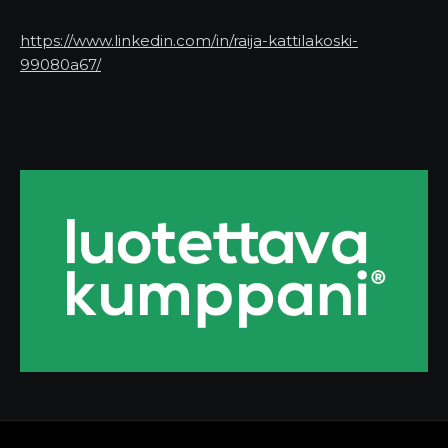
https://www.linkedin.com/in/raija-kattilakoski-
99080a67/