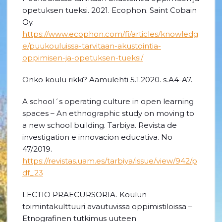
opetuksen tueksi. 2021. Ecophon. Saint Cobain
Oy.
https://www.ecophon.com/fi/articles/knowledg
e/puukouluissa-tarvitaan-akustointia-
oppimisen-ja-opetuksen-tueksi/
Onko koulu rikki? Aamulehti 5.1.2020. s.A4-A7.
A school´s operating culture in open learning
spaces – An ethnographic study on moving to
a new school building. Tarbiya. Revista de
investigation e innovacion educativa. No
47/2019.
https://revistas.uam.es/tarbiya/issue/view/942/p
df_23
LECTIO PRAECURSORIA. Koulun
toimintakulttuuri avautuvissa oppimistiloissa –
Etnografinen tutkimus uuteen