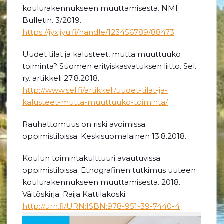
koulurakennukseen muuttamisesta. NMI
Bulletin. 3/2019.
https://jyx.jyu.fi/handle/123456789/88473
Uudet tilat ja kalusteet, mutta muuttuuko
toiminta? Suomen erityiskasvatuksen liitto. Sel.
ry. artikkeli 27.8.2018.
http://www.sel.fi/artikkeli/uudet-tilat-ja-
kalusteet-mutta-muuttuuko-toiminta/
Rauhattomuus on riski avoimissa
oppimistiloissa. Keskisuomalainen 13.8.2018.
Koulun toimintakulttuuri avautuvissa
oppimistiloissa. Etnografinen tutkimus uuteen
koulurakennukseen muuttamisesta. 2018.
Väitöskirja. Raija Kattilakoski.
http://urn.fi/URN:ISBN:978-951-39-7440-4