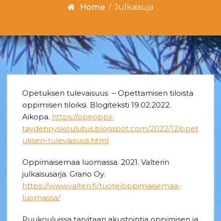
Home
/
Julkaisuja
Opetuksen tulevaisuus – Opettamisen tiloista
oppimisen tiloiksi. Blogiteksti 19.02.2022.
Aikopa.
https://opeoppii-
taydennyskoulutus.blogspot.com/2022/12/opet
uksen-tulevaisuus.html
Oppimaisemaa luomassa. 2021. Valterin
julkaisusarja. Grano Oy.
https://www.valteri.fi/tuote/oppimaisemaa-
luomassa/
Puukouluissa tarvitaan akustointia oppimisen ja