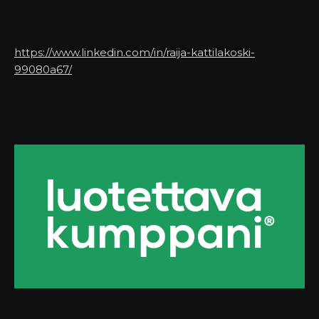
https://www.linkedin.com/in/raija-kattilakoski-
99080a67/