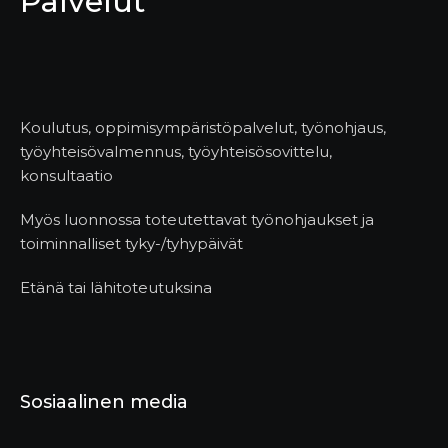
Palvelut
Koulutus, oppimisympäristöpalvelut, työnohjaus,
työyhteisövalmennus, työyhteisösovittelu,
konsultaatio
Myös luonnossa toteutettavat työnohjaukset ja
toiminnalliset tyky-/tyhypäivät
Etänä tai lähitoteutuksina
Sosiaalinen media