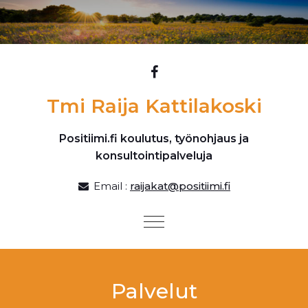
Skip to content
Tmi Raija Kattilakoski
Positiimi.fi koulutus, työnohjaus ja
konsultointipalveluja
Email :
raijakat@positiimi.fi
Toggle
navigation
Palvelut