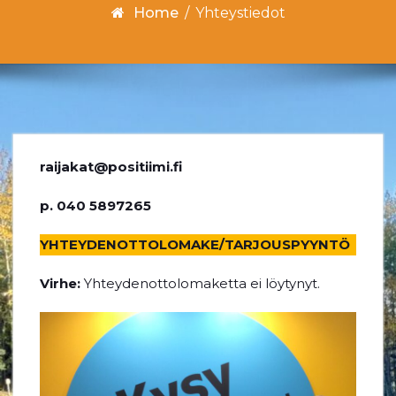
Home
/
Yhteystiedot
raijakat@positiimi.fi
p. 040 5897265
YHTEYDENOTTOLOMAKE/TARJOUSPYYNTÖ
Virhe:
Yhteydenottolomaketta ei löytynyt.