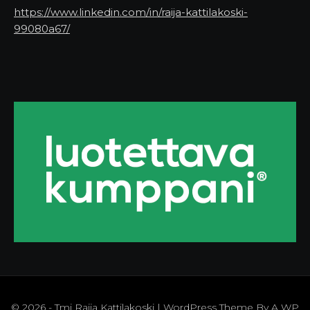
https://www.linkedin.com/in/raija-kattilakoski-
99080a67/
© 2026 - Tmi Raija Kattilakoski | WordPress Theme By
A WP