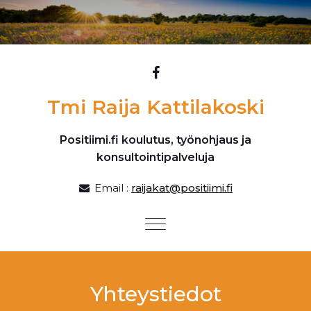
Skip to content
Tmi Raija Kattilakoski
Positiimi.fi koulutus, työnohjaus ja
konsultointipalveluja
Email :
raijakat@positiimi.fi
Toggle
navigation
Yhteystiedot